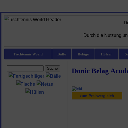
D
Durch die Nutzung uns
Tischtennis World
Bälle
Beläge
Hölzer
S
Donic Belag Acud
zum Preisvergleich