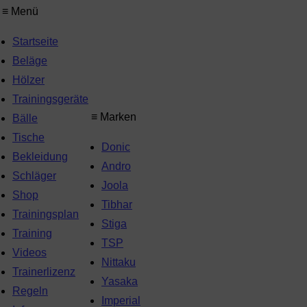
≡ Menü
Startseite
Beläge
Hölzer
Trainingsgeräte
≡ Marken
Bälle
Tische
Donic
Bekleidung
Andro
Schläger
Joola
Shop
Tibhar
Trainingsplan
Stiga
Training
TSP
Videos
Nittaku
Trainerlizenz
Yasaka
Regeln
Imperial