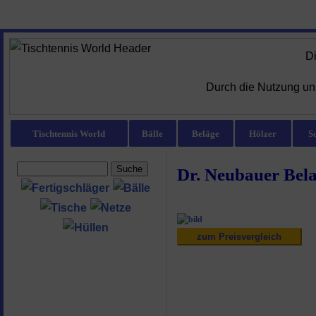
D
Durch die Nutzung uns
Tischtennis World
Bälle
Beläge
Hölzer
S
Dr. Neubauer Bel
zum Preisvergleich